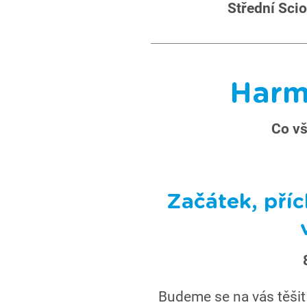
Střední Sci
H
ar
Co vš
Začátek, pří
Budeme se na vás těši