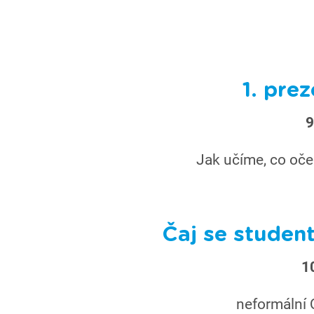
1. pre
9
Jak učíme, co oček
Čaj se studen
1
neformální 