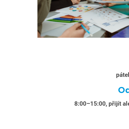
páte
Od
8:00–15:00, přijít 