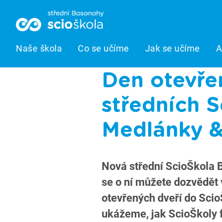
Naše škola
Co se učíme
Jak se učíme
A
Den otevře
středních S
Medlánky 
Nová střední ScioŠkola 
se o ní můžete dozvědět v
otevřených dveří do Sci
ukážeme, jak ScioŠkoly f