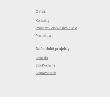
O nás
Kontakty
Práce ve ScioŠkolách / Scio
Pro média
Naše další projekty
ScioEdu
ScioKuchyně
ScioResearch