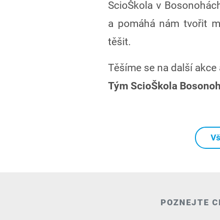
ScioŠkola v Bosonohách
a pomáhá nám tvořit mí
těšit.
Těšíme se na další akce 
Tým ScioŠkola Bosono
Vš
POZNEJTE C