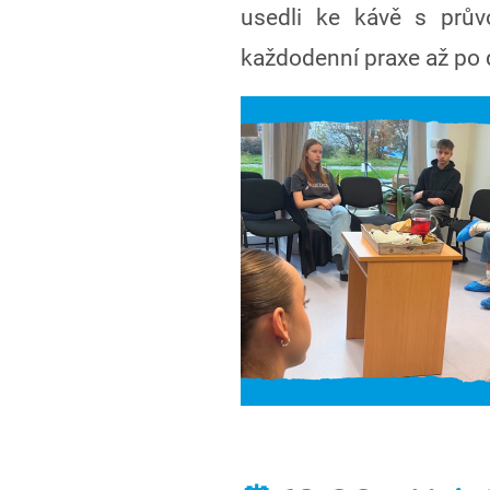
usedli ke kávě s prův
každodenní praxe až po d