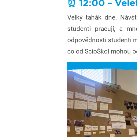
⏰ 12:00 – Velet
Velký tahák dne. Návště
studenti pracují, a m
odpovědnosti studenti ma
co od ScioŠkol mohou o