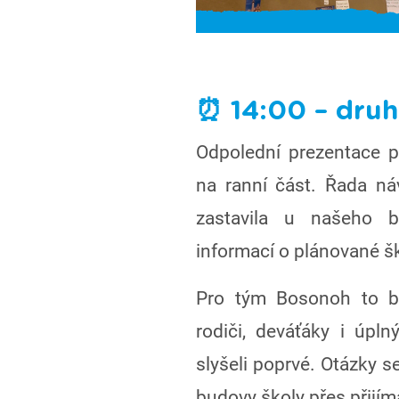
⏰ 14:00 – druh
Odpolední prezentace p
na ranní část. Řada ná
zastavila u našeho 
informací o plánované š
Pro tým Bosonoh to by
rodiči, deváťáky i úpln
slyšeli poprvé. Otázky 
budovy školy přes přijím