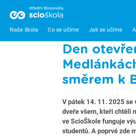
Naše škola
Co se učíme
Jak se učíme
A
Den otevře
Medlánkách
směrem k 
V pátek 14. 11. 2025 se
dveře všem, kteří chtěli 
ve ScioŠkole funguje výu
studentů. A poprvé zde m