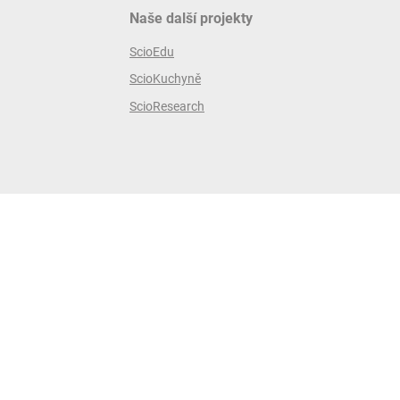
Naše další projekty
ScioEdu
ScioKuchyně
ScioResearch